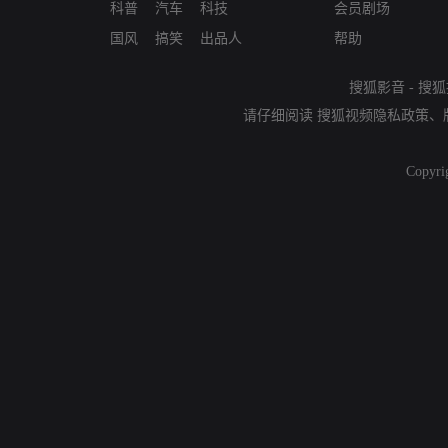
科普
汽车
科技
会员剧场
国风
搞笑
出品人
帮助
搜狐影音
-
搜狐
请仔细阅读
搜狐视频隐私政策
、
Copyri