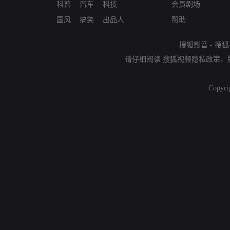
科普
汽车
科技
会员剧场
国风
搞笑
出品人
帮助
搜狐影音
-
搜狐
请仔细阅读
搜狐视频隐私政策
、
Copyri