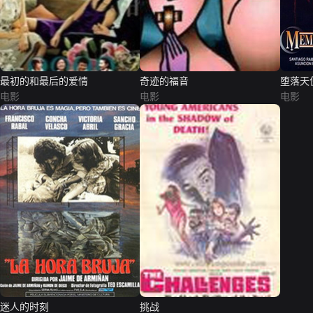
最初的和最后的爱情
奇迹的福音
堕落天
电影
电影
电影
迷人的时刻
挑战