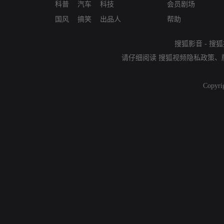
科普
汽车
科技
会员剧场
国风
搞笑
出品人
帮助
搜狐影音
-
搜狐
请仔细阅读
搜狐视频隐私政策
、
Copyri