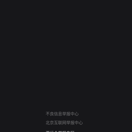
网络暴力有害信息举报
不良信息举报中心
12318 文化市场举报
北京互联网举报中心
算法推荐专项举报