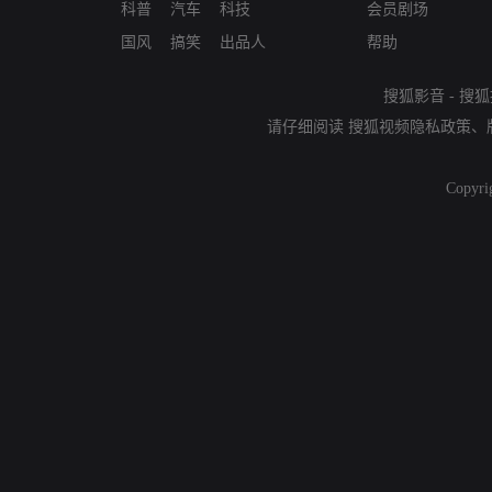
科普
汽车
科技
会员剧场
国风
搞笑
出品人
帮助
搜狐影音
-
搜狐
请仔细阅读
搜狐视频隐私政策
、
Copyri