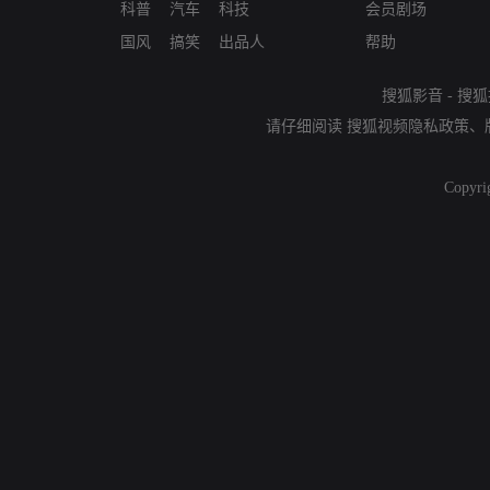
科普
汽车
科技
会员剧场
国风
搞笑
出品人
帮助
搜狐影音
-
搜狐
请仔细阅读
搜狐视频隐私政策
、
Copyri