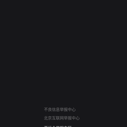
网络暴力有害信息举报
不良信息举报中心
12318 文化市场举报
北京互联网举报中心
算法推荐专项举报