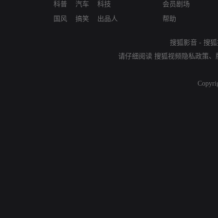
科普
汽车
科技
会员剧场
国风
搞笑
出品人
帮助
搜狐影音
-
搜狐
请仔细阅读
搜狐视频隐私政策
、
Copyri