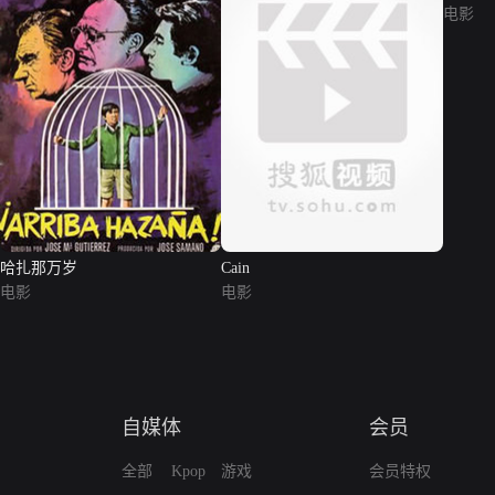
电影
哈扎那万岁
Cain
电影
电影
自媒体
会员
全部
Kpop
游戏
会员特权