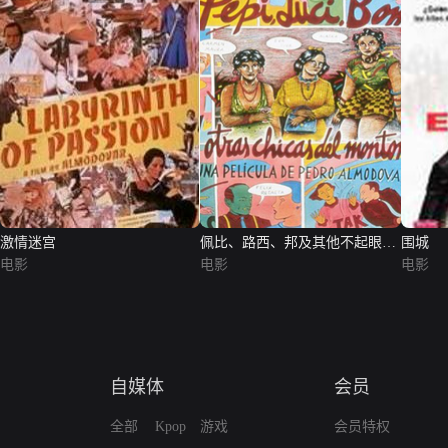
激情迷宫
佩比、路西、邦及其他不起眼的
围城
电影
姑娘
电影
电影
自媒体
会员
全部
Kpop
游戏
会员特权