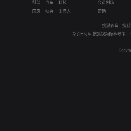
科普
汽车
科技
会员剧场
国风
搞笑
出品人
帮助
搜狐影音
-
搜狐
请仔细阅读
搜狐视频隐私政策
、
Copyri