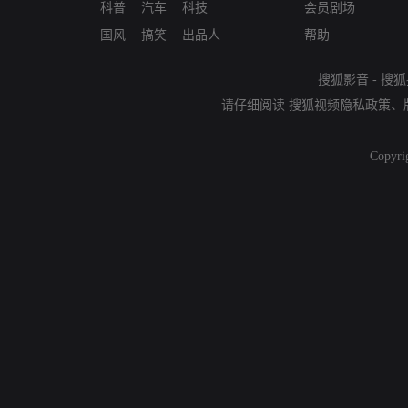
科普
汽车
科技
会员剧场
国风
搞笑
出品人
帮助
搜狐影音
-
搜狐
请仔细阅读
搜狐视频隐私政策
、
Copyri