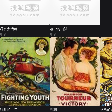
母亲会活着
响雷的山脉
电影
电影
好斗的青年
胜利
纽约的