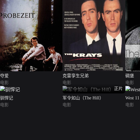
夺爱
克雷孪生兄弟
碉堡
电影
电影
电影
正片
驯悍记
军令如山（The Hill）
West 11
电影
电影
电影