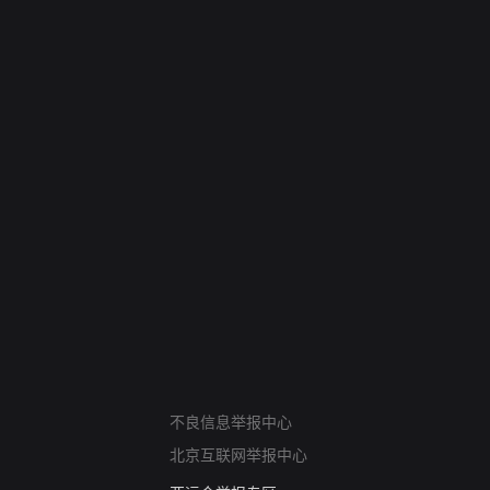
网络暴力有害信息举报
不良信息举报中心
12318 文化市场举报
北京互联网举报中心
算法推荐专项举报
亚运会举报专区