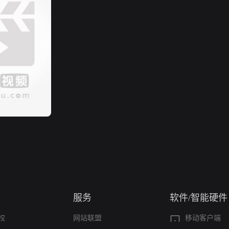
服务
软件/智能硬件
权
网站联盟
移动客户端