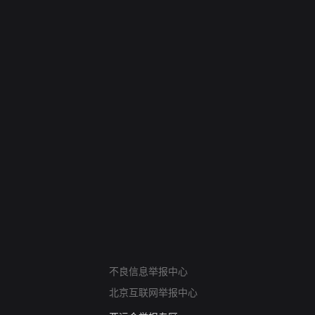
网络暴力有害信息举报
不良信息举报中心
12318 文化市场举报
北京互联网举报中心
算法推荐专项举报