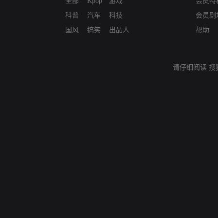
全部
Kpop
游戏
会员特
科普
汽车
科技
会员剧
国风
搞笑
出品人
帮助
请仔细阅读
搜