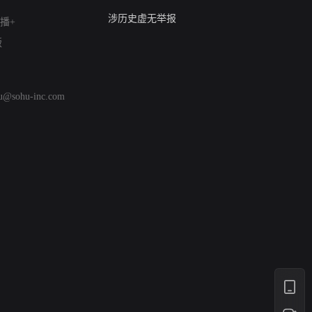
亚运会举报专区
涉历史虚无举报
播+
网络谣言信息专项
版
涉政举报入口
涉未成年人举报
清朗自媒体乱象举报
hu@sohu-inc.com
涉民族宗教有害信息举报
清朗·生活服务类内容举报
清朗春节网络环境整治
涉企举报专区
AI生成内容
打假治敲
网络暴力有害信息举报
12318 文化市场举报
算法推荐专项举报
亚运会举报专区
涉历史虚无举报
网络谣言信息专项