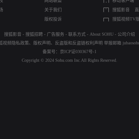
权
网站联盟
移动客户端
场
关于我们
搜狐影音
直
版权投诉
搜狐视频TV
搜狐影音
-
搜狐招聘
-
广告服务
-
联系方式
-
About SOHU
-
公司介绍
狐视频隐私政策
、
版权声明
、
反盗版和反盗链权利声明
举报邮箱
jubaoso
备案号：
京ICP证030367号-1
Copyright © 2024 Sohu.com Inc.All Rights Reserved.