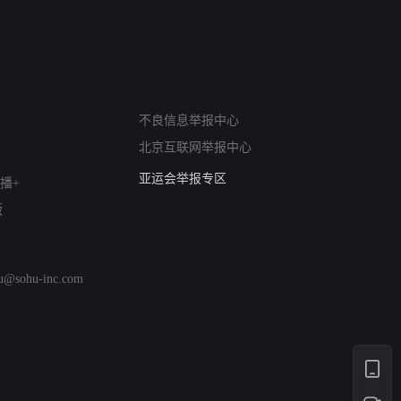
网络暴力有害信息举报
不良信息举报中心
12318 文化市场举报
北京互联网举报中心
算法推荐专项举报
亚运会举报专区
播+
涉历史虚无举报
版
网络谣言信息专项
涉政举报入口
涉未成年人举报
hu@sohu-inc.com
清朗自媒体乱象举报
涉民族宗教有害信息举报
清朗·生活服务类内容举报
清朗春节网络环境整治
涉企举报专区