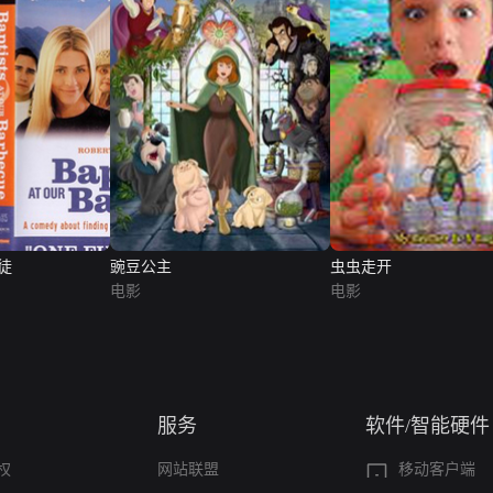
徒
豌豆公主
虫虫走开
电影
电影
服务
软件/智能硬件
权
网站联盟
移动客户端