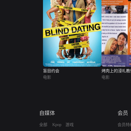
盲目约会
烤肉上的浸礼教
电影
电影
自媒体
会员
全部
Kpop
游戏
会员特