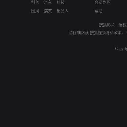
科普
汽车
科技
会员剧场
国风
搞笑
出品人
帮助
搜狐影音
-
搜狐
请仔细阅读
搜狐视频隐私政策
、
Copyri