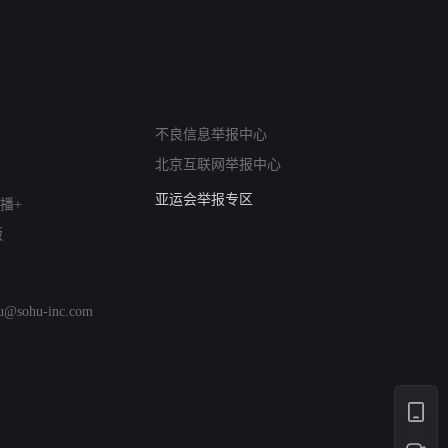
网络暴力有害信息举报
不良信息举报中心
12318 文化市场举报
北京互联网举报中心
算法推荐专项举报
亚运会举报专区
播+
涉历史虚无举报
版
网络谣言信息专项
涉政举报入口
涉未成年人举报
hu@sohu-inc.com
清朗自媒体乱象举报
涉民族宗教有害信息举报
清朗·生活服务类内容举报
清朗春节网络环境整治
涉企举报专区