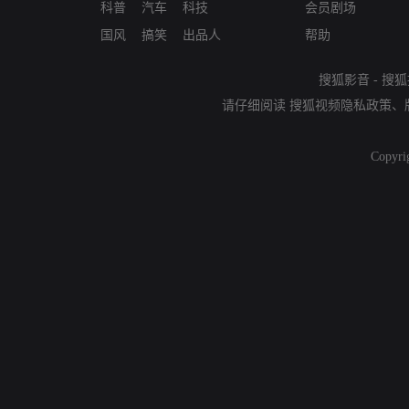
科普
汽车
科技
会员剧场
国风
搞笑
出品人
帮助
搜狐影音
-
搜狐
请仔细阅读
搜狐视频隐私政策
、
Copyri