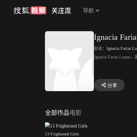
导航
Ignacia Fari
别名：
Ignacia Farias L
Ignacia Farias Lu
分享
全部作品
电影
13 Frightened Girls