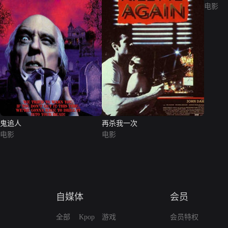
电影
鬼追人
再杀我一次
电影
电影
自媒体
会员
全部
Kpop
游戏
会员特权