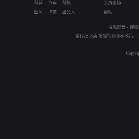
科普
汽车
科技
会员剧场
国风
搞笑
出品人
帮助
搜狐影音
-
搜狐
请仔细阅读
搜狐视频隐私政策
、
Copyri