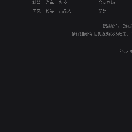
科普
汽车
科技
会员剧场
国风
搞笑
出品人
帮助
搜狐影音
-
搜狐
请仔细阅读
搜狐视频隐私政策
、
Copyri