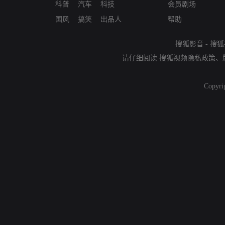
科普
汽车
科技
会员剧场
国风
搞笑
出品人
帮助
搜狐影音
-
搜狐
请仔细阅读
搜狐视频隐私政策
、
Copyri