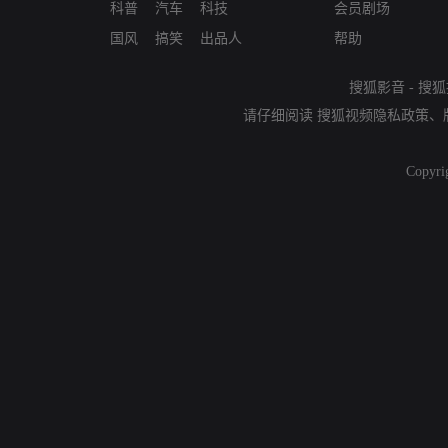
科普
汽车
科技
会员剧场
国风
搞笑
出品人
帮助
搜狐影音
-
搜狐
请仔细阅读
搜狐视频隐私政策
、
Copyri