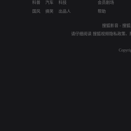
科普
汽车
科技
会员剧场
国风
搞笑
出品人
帮助
搜狐影音
-
搜狐
请仔细阅读
搜狐视频隐私政策
、
Copyri