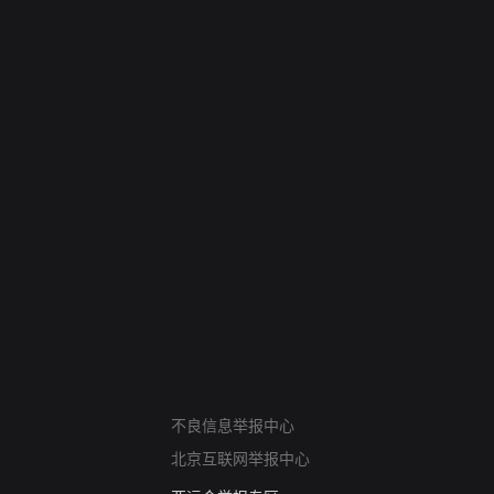
网络暴力有害信息举报
不良信息举报中心
12318 文化市场举报
北京互联网举报中心
算法推荐专项举报