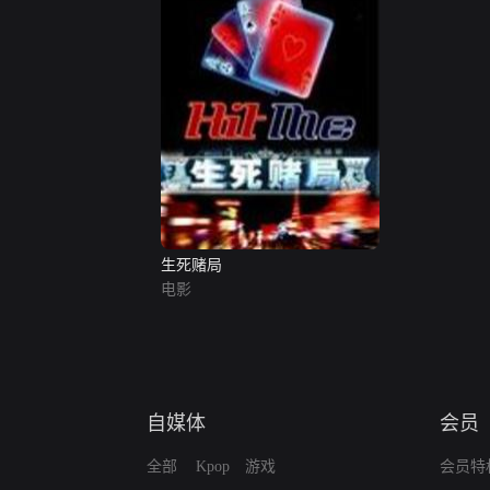
生死赌局
电影
自媒体
会员
全部
Kpop
游戏
会员特