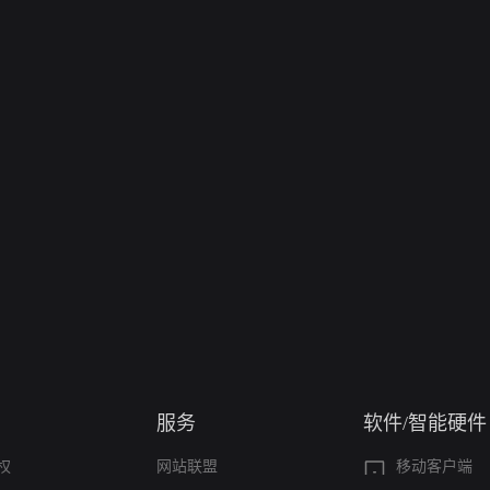
服务
软件/智能硬件
权
网站联盟
移动客户端