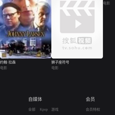
电影
约翰·拉森
狮子座符号
电影
电影
自媒体
会员
全部
Kpop
游戏
会员特权