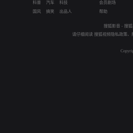
科普
汽车
科技
会员剧场
国风
搞笑
出品人
帮助
搜狐影音
-
搜狐
请仔细阅读
搜狐视频隐私政策
、
Copyri