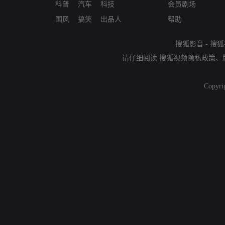
科普
汽车
科技
会员剧场
国风
搞笑
出品人
帮助
搜狐影音
-
搜狐
请仔细阅读
搜狐视频隐私政策
、
Copyri