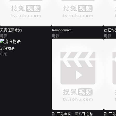
无责任清水港
Kemonomichi
疯狂作
电影
电影
电影
流浪物语
电影
新·三等重役：当八卦之卷
新·三