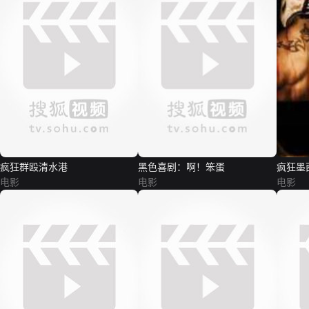
疯狂群殴清水港
黑色喜剧：啊！笨蛋
疯狂墨
电影
电影
电影