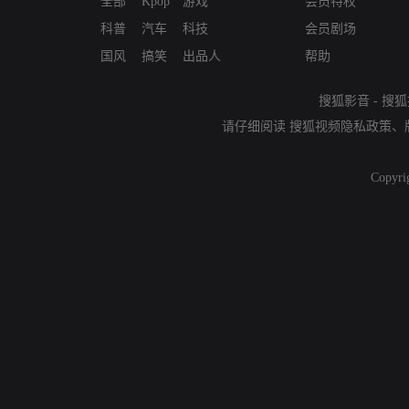
全部
Kpop
游戏
会员特权
科普
汽车
科技
会员剧场
国风
搞笑
出品人
帮助
搜狐影音
-
搜狐
请仔细阅读
搜狐视频隐私政策
、
Copyri