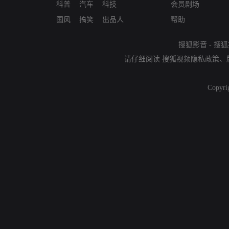
科普
汽车
科技
会员剧场
国风
搞笑
出品人
帮助
搜狐影音
-
搜狐
请仔细阅读
搜狐视频隐私政策
、
Copyri