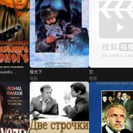
ksandra
极光下
它
电影
电影