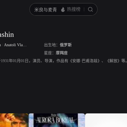
ashin
in
/
Anatoli Vladimirovich Romashin
出生地：
俄罗斯
星座：
摩羯座
hin，生于1931年01月01日，演员、导演，作品有《安娜·巴甫洛娃》、《解放》等