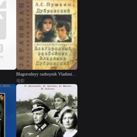
Blagorodnyy razboynik Vladimir
Du...
电影