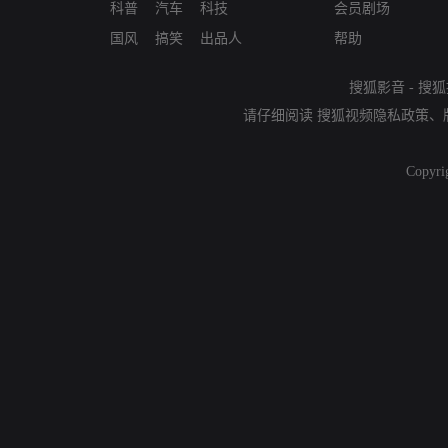
科普
汽车
科技
会员剧场
国风
搞笑
出品人
帮助
搜狐影音
-
搜狐
请仔细阅读
搜狐视频隐私政策
、
Copyri