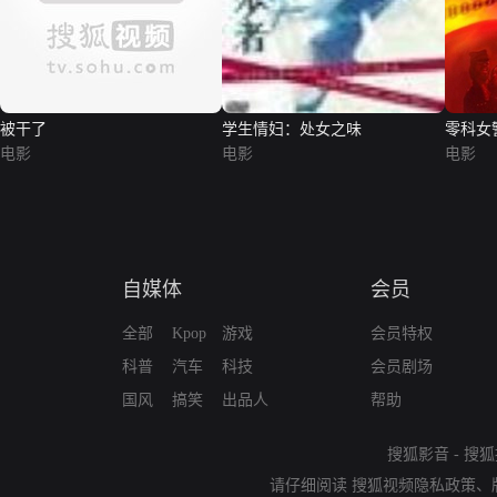
被干了
学生情妇：处女之味
零科女
电影
电影
电影
自媒体
会员
全部
Kpop
游戏
会员特权
科普
汽车
科技
会员剧场
国风
搞笑
出品人
帮助
搜狐影音
-
搜狐
请仔细阅读
搜狐视频隐私政策
、