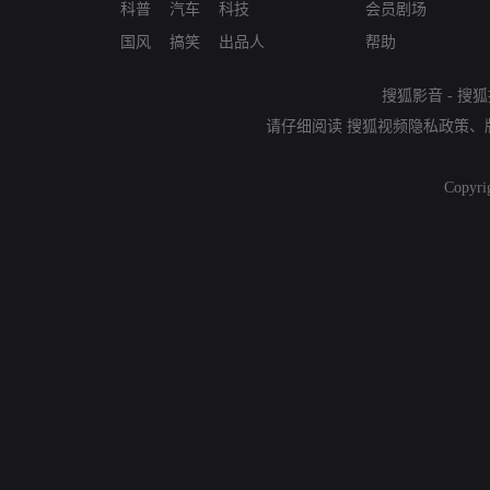
科普
汽车
科技
会员剧场
国风
搞笑
出品人
帮助
搜狐影音
-
搜狐
请仔细阅读
搜狐视频隐私政策
、
Copyri