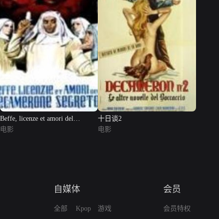
Beffe, licenze et amori del
十日谈2
Decam...
电影
电影
自媒体
会员
全部
Kpop
游戏
会员特权