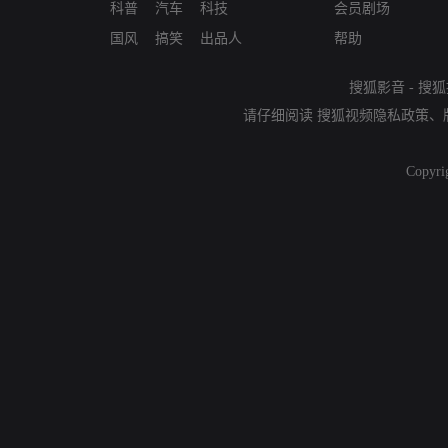
科普
汽车
科技
会员剧场
国风
搞笑
出品人
帮助
搜狐影音
-
搜狐
请仔细阅读
搜狐视频隐私政策
、
Copyri