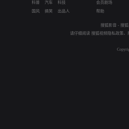
科普
汽车
科技
会员剧场
国风
搞笑
出品人
帮助
搜狐影音
-
搜狐
请仔细阅读
搜狐视频隐私政策
、
Copyri