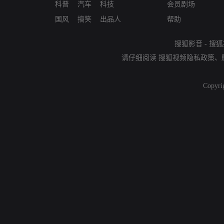
科普
汽车
科技
会员剧场
国风
搞笑
出品人
帮助
搜狐影音
-
搜狐
请仔细阅读
搜狐视频隐私政策
、
Copyri