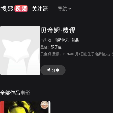
导航
贝金姆·费谬
出生地：
南斯拉夫
/
波黑
星座：
双子座
贝金姆·费谬，1936年6月1日出生于南斯拉夫，演员，代表
分享
全部作品
电影