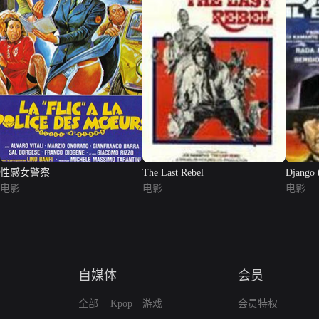
性感女警察
The Last Rebel
Django 
电影
电影
电影
自媒体
会员
全部
Kpop
游戏
会员特权