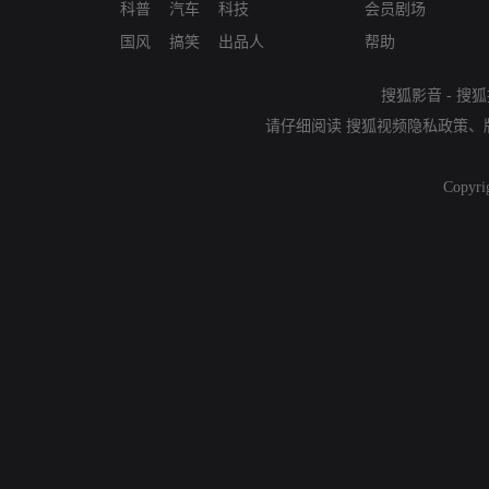
科普
汽车
科技
会员剧场
国风
搞笑
出品人
帮助
搜狐影音
-
搜狐
请仔细阅读
搜狐视频隐私政策
、
Copyri