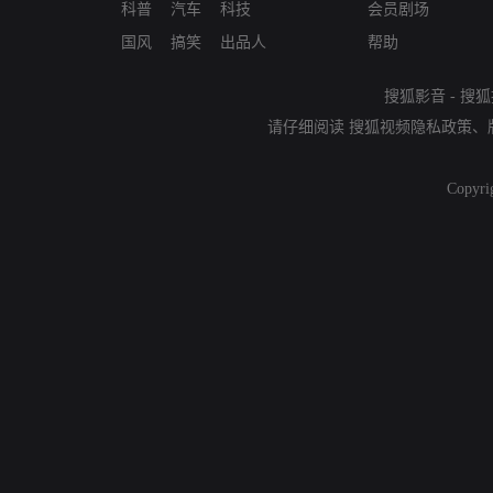
科普
汽车
科技
会员剧场
国风
搞笑
出品人
帮助
搜狐影音
-
搜狐
请仔细阅读
搜狐视频隐私政策
、
Copyri