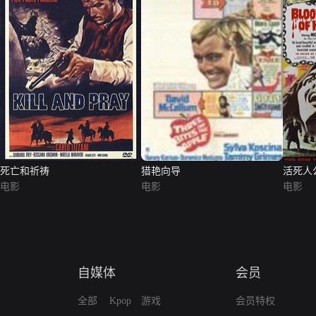
死亡和祈祷
猎艳向导
活死人
电影
电影
电影
自媒体
会员
全部
Kpop
游戏
会员特权