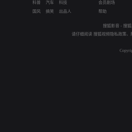
科普
汽车
科技
会员剧场
国风
搞笑
出品人
帮助
搜狐影音
-
搜狐
请仔细阅读
搜狐视频隐私政策
、
Copyri