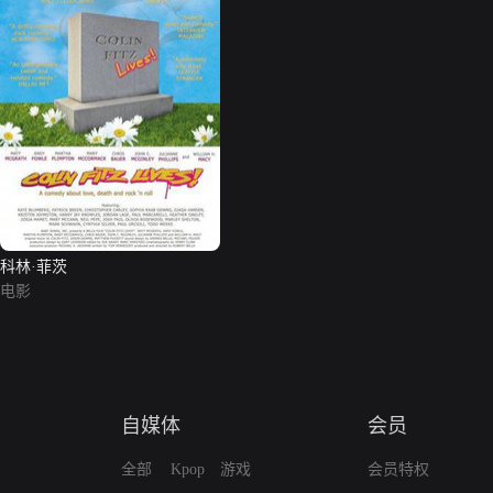
科林·菲茨
电影
自媒体
会员
全部
Kpop
游戏
会员特权