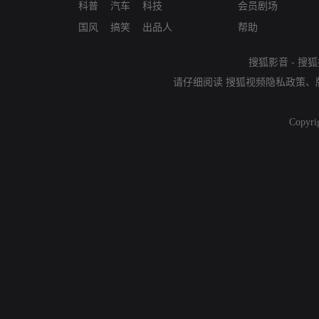
科普
汽车
科技
会员剧场
国风
搞笑
出品人
帮助
搜狐影音
-
搜狐
请仔细阅读
搜狐视频隐私政策
、
Copyri