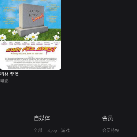
科林·菲茨
电影
自媒体
会员
全部
Kpop
游戏
会员特权