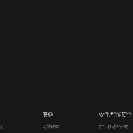
服务
软件/智能硬件
权
网站联盟
移动客户端