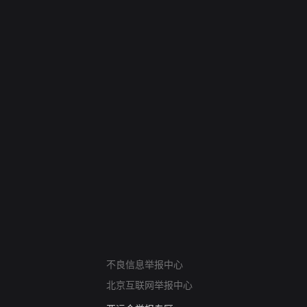
网络暴力有害信息举报
不良信息举报中心
12318 文化市场举报
北京互联网举报中心
算法推荐专项举报