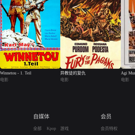
Winnetou - 1. Teil
异教徒的复仇
Agi Mur
电影
电影
电影
自媒体
会员
全部
Kpop
游戏
会员特权