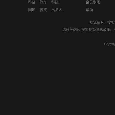
科普
汽车
科技
会员剧场
国风
搞笑
出品人
帮助
搜狐影音
-
搜狐
请仔细阅读
搜狐视频隐私政策
、
Copyri