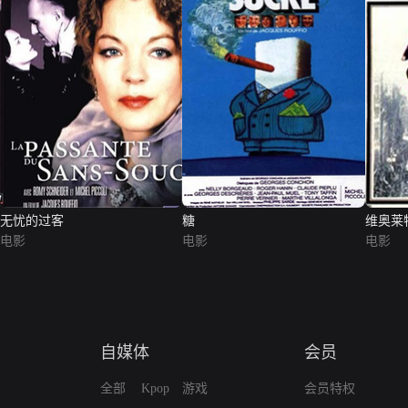
无忧的过客
糖
维奥莱
电影
电影
电影
自媒体
会员
全部
Kpop
游戏
会员特权