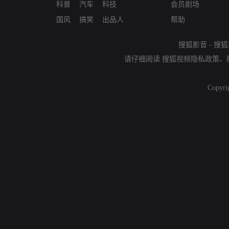
科普
汽车
科技
会员剧场
国风
搞笑
出品人
帮助
搜狐影音
-
搜狐
请仔细阅读
搜狐视频隐私政策
、
Copyri