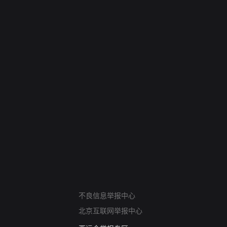
网络暴力有害信息举报
不良信息举报中心
12318 文化市场举报
北京互联网举报中心
算法推荐专项举报