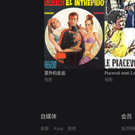
意外的走运
Piacevoli notti L
电影
电影
自媒体
会员
全部
Kpop
游戏
会员特