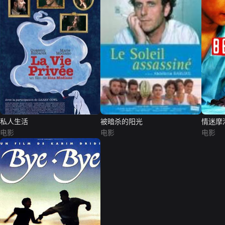
私人生活
被暗杀的阳光
情迷摩
电影
电影
电影