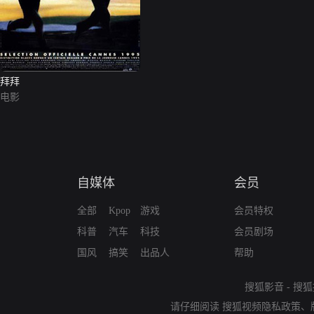
拜拜
电影
自媒体
会员
全部
Kpop
游戏
会员特权
科普
汽车
科技
会员剧场
国风
搞笑
出品人
帮助
搜狐影音
-
搜狐
请仔细阅读
搜狐视频隐私政策
、