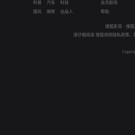
科普
汽车
科技
会员剧场
国风
搞笑
出品人
帮助
搜狐影音
-
搜狐
请仔细阅读
搜狐视频隐私政策
、
Copyri